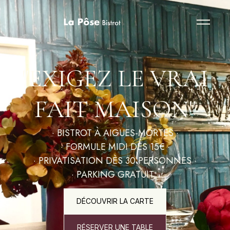
"EXIGEZ LE VRAI
FAIT MAISON"
· BISTROT À AIGUES-MORTES ·
· FORMULE MIDI DÈS 15€ ·
· PRIVATISATION DÈS 30 PERSONNES ·
· PARKING GRATUIT ·
DÉCOUVRIR LA CARTE
RÉSERVER UNE TABLE